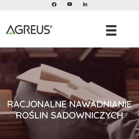
Przeskocz
do
treści
RACJONALNE NAWADNIANIE
ROŚLIN SADOWNICZYCH