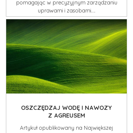
pomagając w precyzyjnym zarządzaniu
uprawami i zasobami….
OSZCZĘDZAJ WODĘ I NAWOZY
Z AGREUSEM
Artykuł opublikowany na Największej