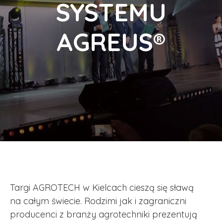
SYSTEMU
AGREUS®
Targi AGROTECH w Kielcach cieszą się sławą
na całym świecie. Rodzimi jak i zagraniczni
producenci z branży agrotechniki prezentują