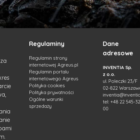
Regulaminy
Dane
adresowe
Regulamin strony
cza
internetowej Agreus.pl
INVENTIA Sp.
Regulamin portalu
z o.o.
kres
internetowego Agreus
ul. Poleczki 23/F
arcie
Polityka cookies
02-822 Warszaw
Polityka prywatności
wa,
inventia@inventia
Ogólne warunki
tel:
+48 22 545-32
sprzedaży
00
ania
anie
obami
m.