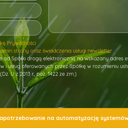
ykę Prywatności
amin strony oraz świadczenia usługi newsletter
d Spółki drogą elektroniczną na wskazany adres e-
 i usług oferowanych przez Spółkę w rozumieniu ust
(Dz. U z 2013 r., poz. 1422 ze zm.)
zapotrzebowanie na automatyzację systemó