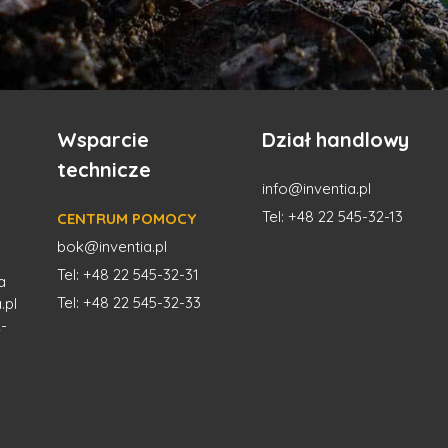
Wsparcie
Dział handlowy
technicze
info@inventia.pl
Tel:
+48 22 545-32-13
CENTRUM POMOCY
bok@inventia.pl
Tel: +48 22 545-32-31
a
Tel: +48 22 545-32-33
.pl
-