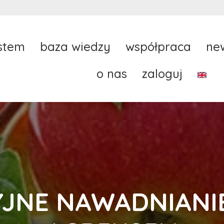
stem
baza wiedzy
współpraca
ne
o nas
zaloguj
JNE NAWADNIANI