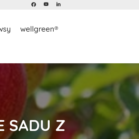
wsy
wellgreen®
E SADU Z