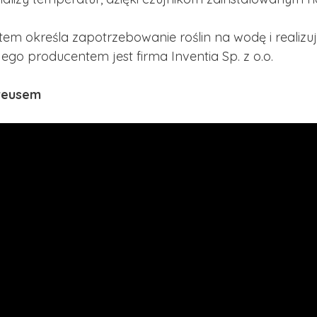
em określa zapotrzebowanie roślin na wodę i realizu
 jego producentem jest firma Inventia Sp. z o.o.
greusem