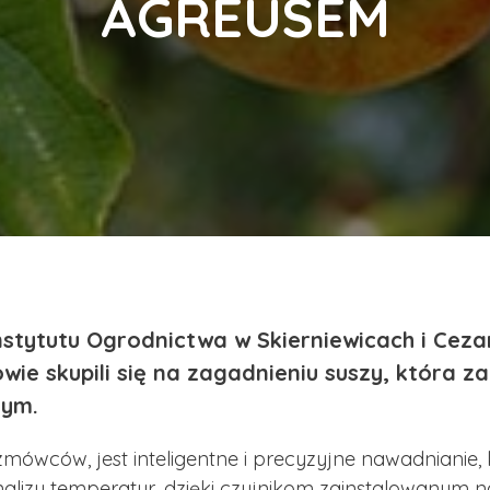
AGREUSEM
tytutu Ogrodnictwa w Skierniewicach i Cezary
owie skupili się na zagadnieniu suszy, która 
nym.
ówców, jest inteligentne i precyzyjne nawadnianie,
analizy temperatur, dzięki czujnikom zainstalowanym 