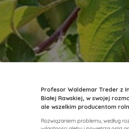
Profesor Waldemar Treder z Ins
Białej Rawskiej, w swojej rozm
ale wszelkim producentom rol
Rozwiązaniem problemu, według rozm
wilgotności gleby i powietrza oraz 