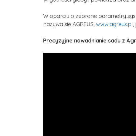
W oparciu o zebrane parametry syst
nazywa się AGREUS,
www.agreus.pl
,
Precyzyjne nawadnianie sadu z A