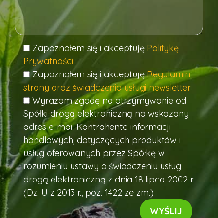
Zapoznałem się i akceptuję
Politykę
Prywatności
Zapoznałem się i akceptuję
Regulamin
strony oraz świadczenia usługi newsletter
Wyrażam zgodę na otrzymywanie od
Spółki drogą elektroniczną na wskazany
adres e-mail Kontrahenta informacji
handlowych, dotyczących produktów i
usług oferowanych przez Spółkę w
rozumieniu ustawy o świadczeniu usług
drogą elektroniczną z dnia 18 lipca 2002 r.
(Dz. U z 2013 r., poz. 1422 ze zm.)