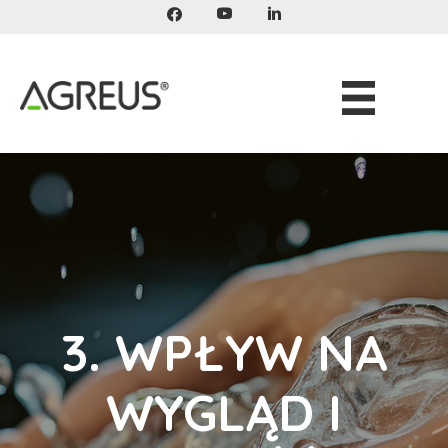
Przeskocz
do
treści
3. WPŁYW NA
WYGLĄD I