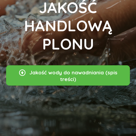
JAKOŚĆ
HANDLOWĄ
PLONU
Jakość wody do nawadniania (spis
treści)